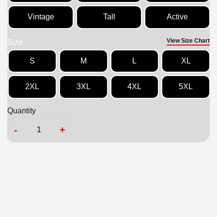
Vintage
Tall
Active
View Size Chart
Size
S
M
L
XL
2XL
3XL
4XL
5XL
Quantity
-
+