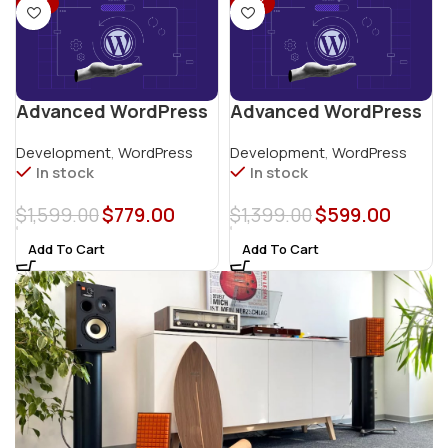
-51%
-57%
Advanced WordPress
Advanced WordPress
E-Commerce Website
Website
Development
,
WordPress
Development
,
WordPress
In stock
In stock
$
1,599.00
$
779.00
$
1,399.00
$
599.00
Add To Cart
Add To Cart