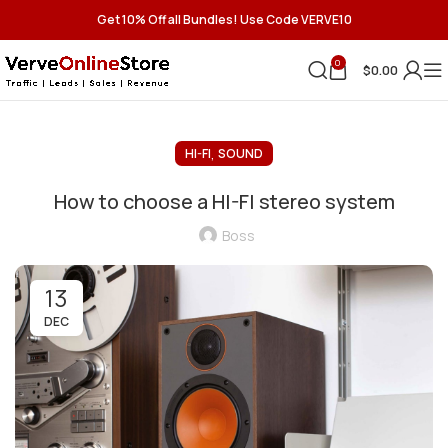
Get 10% Off all Bundles! Use Code VERVE10
0
$
0.00
,
HI-FI
SOUND
How to choose a HI-FI stereo system
Boss
13
DEC