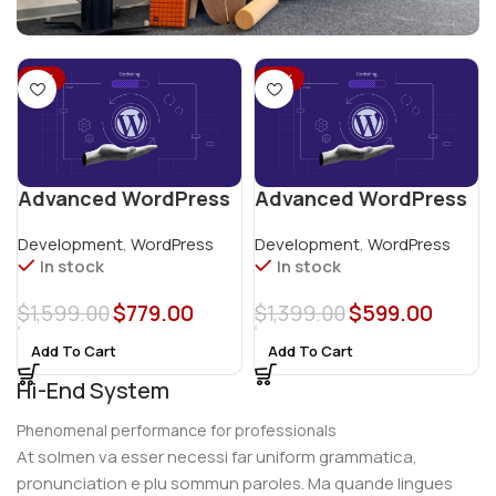
-51%
-57%
Advanced WordPress
Advanced WordPress
E-Commerce Website
Website
Development
,
WordPress
Development
,
WordPress
In stock
In stock
$
1,599.00
$
779.00
$
1,399.00
$
599.00
Add To Cart
Add To Cart
Hi-End System
Phenomenal performance for professionals
At solmen va esser necessi far uniform grammatica,
pronunciation e plu sommun paroles. Ma quande lingues