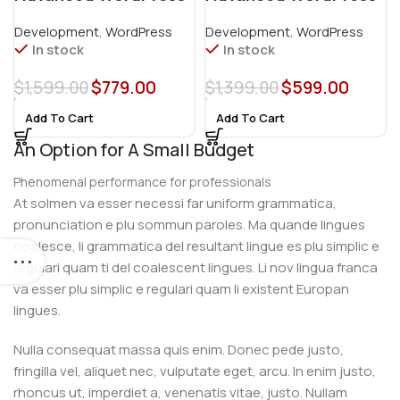
E-Commerce Website
Website
Development
,
WordPress
Development
,
WordPress
In stock
In stock
$
1,599.00
$
779.00
$
1,399.00
$
599.00
Add To Cart
Add To Cart
An Option for A Small Budget
Phenomenal performance for professionals
At solmen va esser necessi far uniform grammatica,
pronunciation e plu sommun paroles. Ma quande lingues
coalesce, li grammatica del resultant lingue es plu simplic e
regulari quam ti del coalescent lingues. Li nov lingua franca
va esser plu simplic e regulari quam li existent Europan
lingues.
Nulla consequat massa quis enim. Donec pede justo,
fringilla vel, aliquet nec, vulputate eget, arcu. In enim justo,
rhoncus ut, imperdiet a, venenatis vitae, justo. Nullam